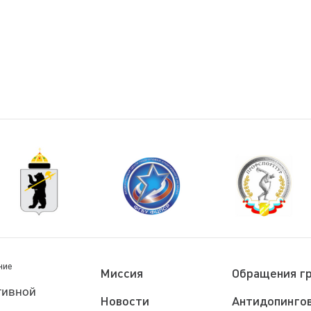
ние
Миссия
Обращения г
тивной
Новости
Антидопингов