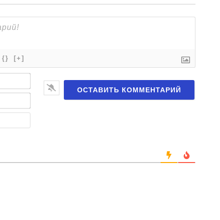
{}
[+]
Имя*
Email*
Веб-
сайт