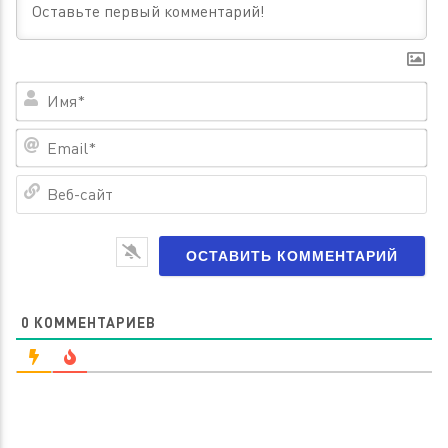
Им
Em
Ве
са
0
КОММЕНТАРИЕВ