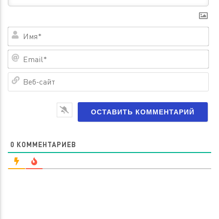
Им
Em
Ве
са
0
КОММЕНТАРИЕВ