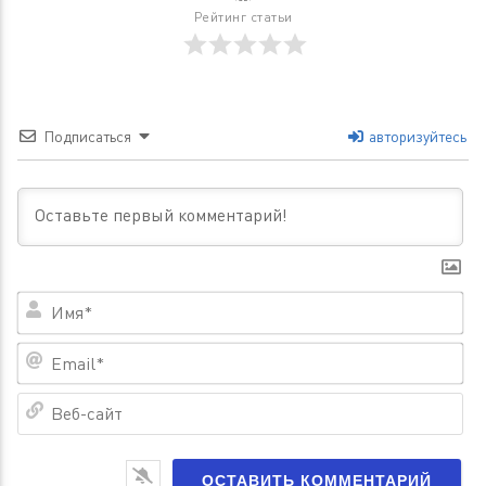
Рейтинг статьи
Подписаться
авторизуйтесь
Им
Em
Ве
са