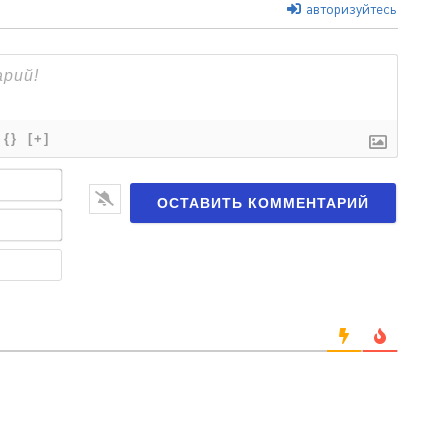
авторизуйтесь
{}
[+]
Имя*
Email*
Веб-
сайт