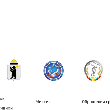
ние
Миссия
Обращения г
тивной