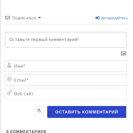
Подписаться
авторизуйтесь
Им
Em
Ве
са
0
КОММЕНТАРИЕВ