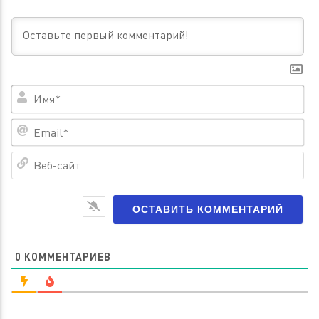
Им
Em
Ве
са
0
КОММЕНТАРИЕВ