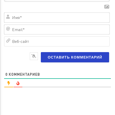
Им
Em
Ве
са
0
КОММЕНТАРИЕВ