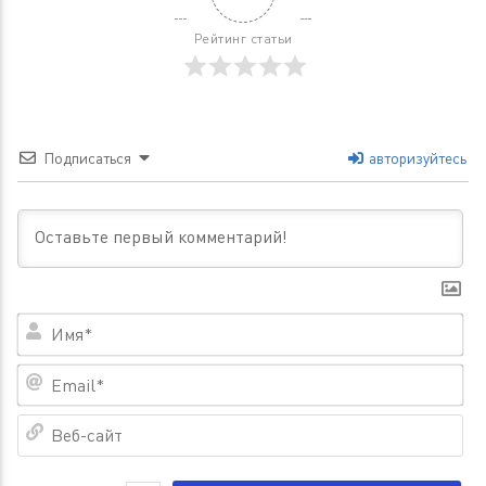
Рейтинг статьи
Подписаться
авторизуйтесь
Им
Em
Ве
са