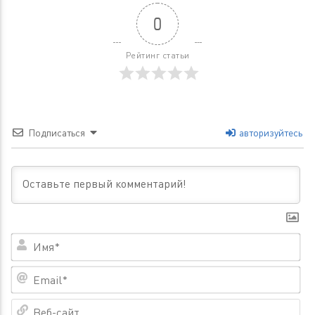
0
Рейтинг статьи
Подписаться
авторизуйтесь
Им
Em
Ве