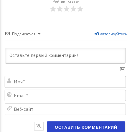
Рейтинг статьи
Подписаться
авторизуйтесь
Им
Em
Ве
са