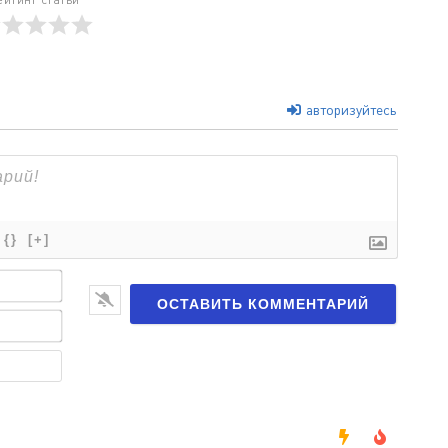
авторизуйтесь
{}
[+]
Имя*
Email*
Веб-
сайт