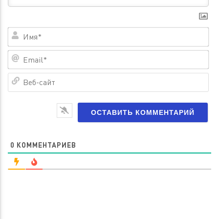
Им
Em
Ве
са
0
КОММЕНТАРИЕВ