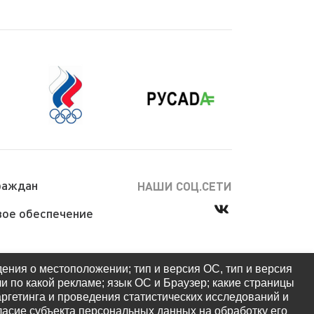
раждан
НАШИ СОЦ.СЕТИ
ое обеспечение
дения о местоположении; тип и версия ОС, тип и версия
ли по какой рекламе; язык ОС и Браузер; какие страницы
льности
аргетинга и проведения статистических исследований и
гласие субъекта персональных данных на обработку его