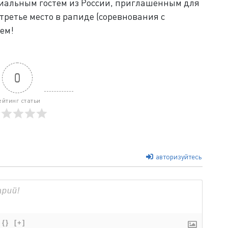
циальным гостем из России, приглашённым для
 третье место в рапиде (соревнования с
ем!
0
ейтинг статьи
авторизуйтесь
{}
[+]