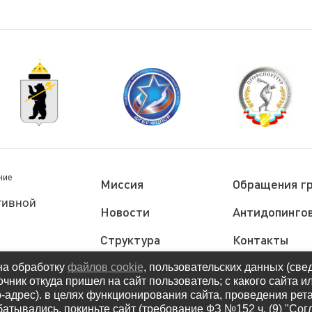
ние
Миссия
Обращения г
тивной
Новости
Антидопингов
Структура
Контакты
Документы
Политика
на обработку
файлов cookie
, пользовательских данных (све
очник откуда пришел на сайт пользователь; с какого сайта и
конфиденциа
ip-адрес). в целях функционирования сайта, проведения рет
атывались, покиньте сайт (требование ФЗ №152 ч. (9) "Со