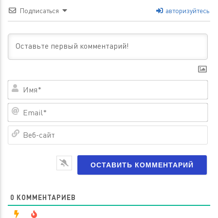
Подписаться
авторизуйтесь
Им
Em
Ве
са
0
КОММЕНТАРИЕВ