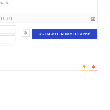
{}
[+]
Имя*
Email*
Веб-
сайт