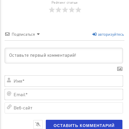
Рейтинг статьи
Подписаться
авторизуйтесь
Им
Em
Ве
са