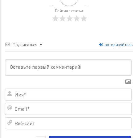
Рейтинг статьи
Подписаться
авторизуйтесь
Им
Em
Ве
са