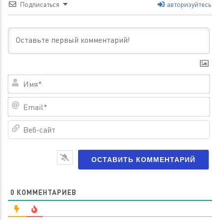
Подписаться
авторизуйтесь
Им
Em
Ве
са
0
КОММЕНТАРИЕВ