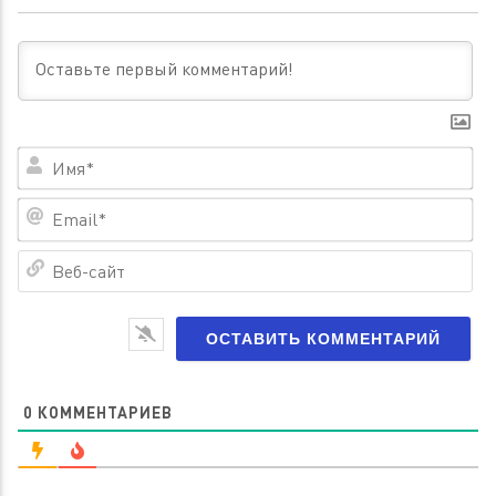
Им
Em
Ве
са
0
КОММЕНТАРИЕВ