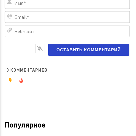
Им
Em
Ве
са
0
КОММЕНТАРИЕВ
Популярное