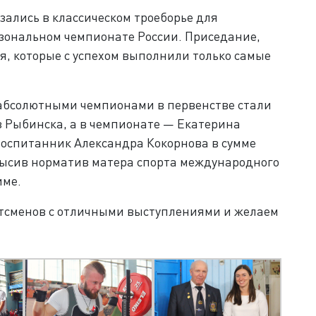
язались в классическом троеборье для
 зональном чемпионате России. Приседание,
я, которые с успехом выполнили только самые
 абсолютными чемпионами в первенстве стали
з Рыбинска, а в чемпионате — Екатерина
Воспитанник Александра Кокорнова в сумме
евысив норматив матера спорта международного
име.
тсменов с отличными выступлениями и желаем