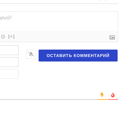
{}
[+]
Имя*
Email*
Веб-
сайт