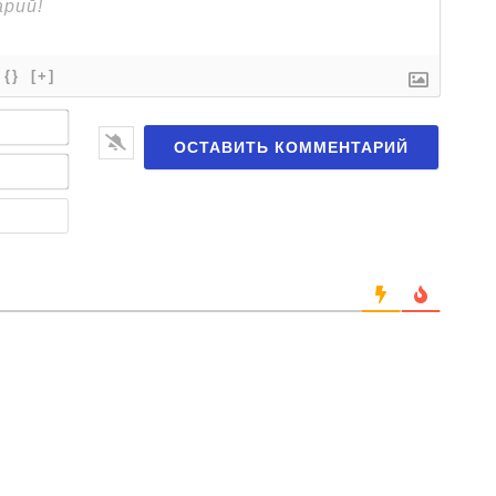
{}
[+]
Имя*
Email*
Веб-
сайт