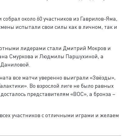
собрал около 60 участников из Гаврилов-Яма,
смены испытали свои силы как в личном, так и
лютными лидерами стали Дмитрий Мокров и
вана Смуркова и Людмилы Паршухиной, а
и Даниловой.
ната все матчи уверенно выиграли «Звёзды»,
«Галактики». Во взрослой лиге не было равных
досталось представителям «ВОС», а бронза –
всех участников с отличными играми и желаем