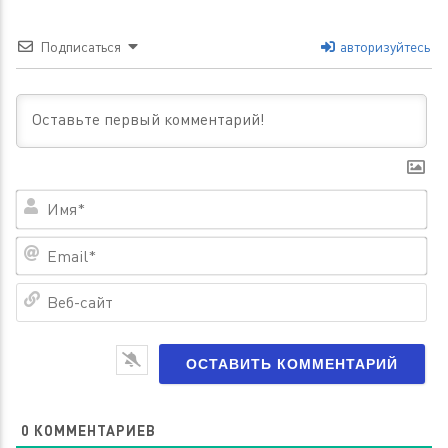
Подписаться
авторизуйтесь
Им
Em
Ве
са
0
КОММЕНТАРИЕВ