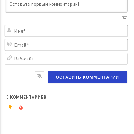
Им
Em
Ве
са
0
КОММЕНТАРИЕВ