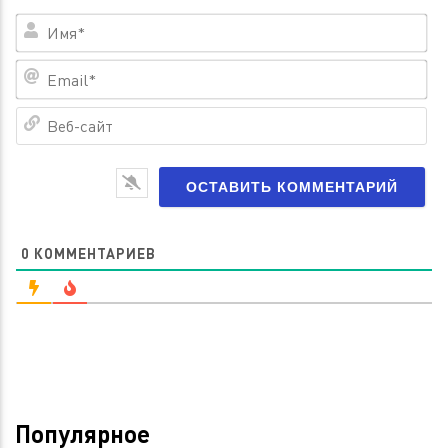
Им
Em
Ве
са
0
КОММЕНТАРИЕВ
Популярное