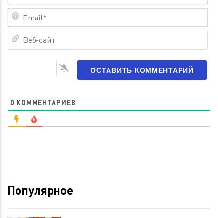
Em
Ве
са
0
КОММЕНТАРИЕВ
Популярное