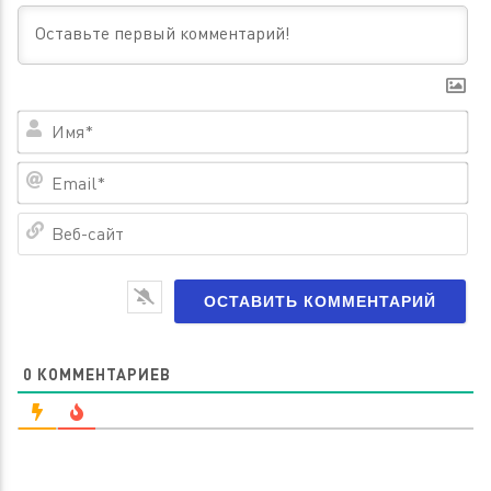
Им
Em
Ве
са
0
КОММЕНТАРИЕВ