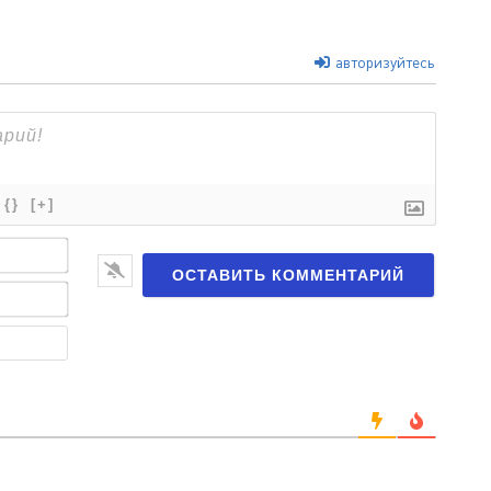
авторизуйтесь
{}
[+]
Имя*
Email*
Веб-
сайт