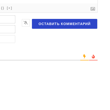
{}
[+]
Имя*
Email*
Веб-
сайт