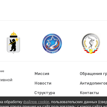
ние
Миссия
Обращения г
тивной
Новости
Антидопингов
Структура
Контакты
Документы
Политика
на обработку
файлов cookie
, пользовательских данных (све
очник откуда пришел на сайт пользователь; с какого сайта и