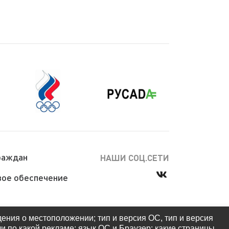
раждан
НАШИ СОЦ.СЕТИ
ое обеспечение
дения о местоположении; тип и версия ОС, тип и версия
ли по какой рекламе; язык ОС и Браузер; какие страницы