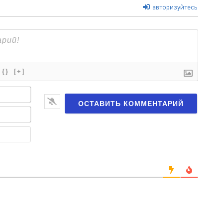
авторизуйтесь
{}
[+]
Имя*
Email*
Веб-
сайт