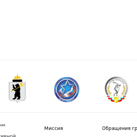
ние
Миссия
Обращения г
тивной