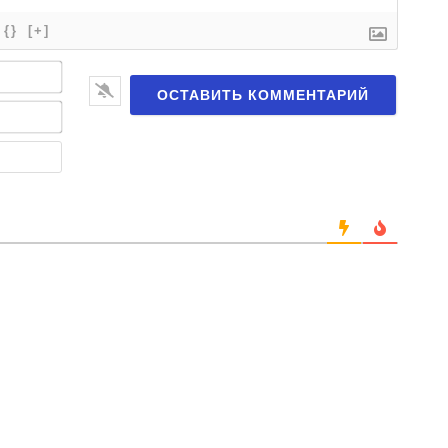
{}
[+]
Имя*
Email*
Веб-
сайт