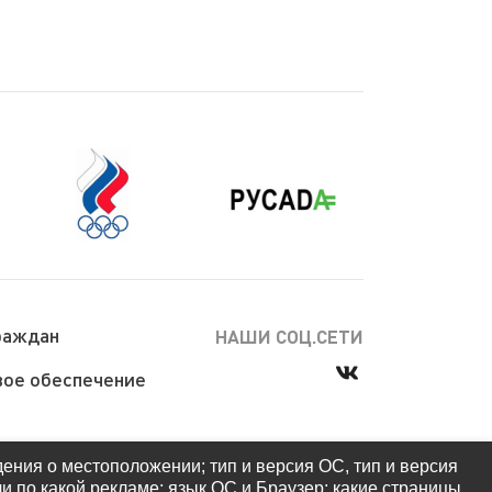
раждан
НАШИ СОЦ.СЕТИ
ое обеспечение
дения о местоположении; тип и версия ОС, тип и версия
ли по какой рекламе; язык ОС и Браузер; какие страницы