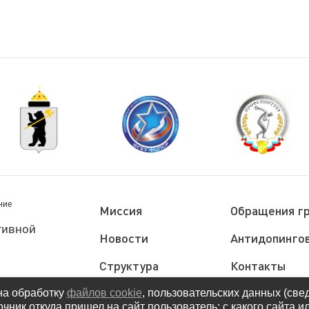
ние
Миссия
Обращения г
тивной
Новости
Антидопингов
Структура
Контакты
Документы
Политика
на обработку
файлов cookie
, пользовательских данных (све
очник откуда пришел на сайт пользователь; с какого сайта и