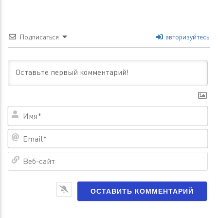
Подписаться
авторизуйтесь
Им
Em
Ве
са