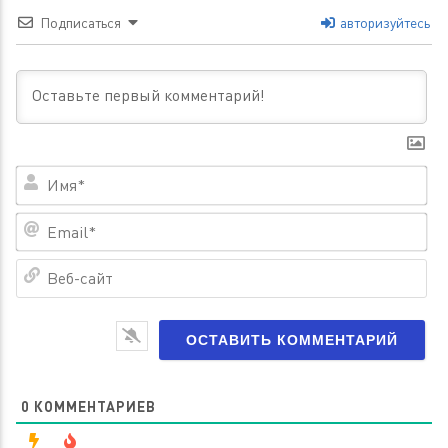
Подписаться
авторизуйтесь
Им
Em
Ве
са
0
КОММЕНТАРИЕВ