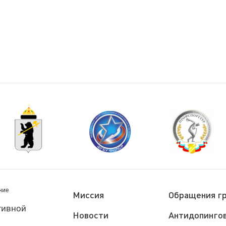
ние
Миссия
Обращения г
тивной
Новости
Антидопингов