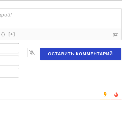
{}
[+]
Имя*
Email*
Веб-
сайт