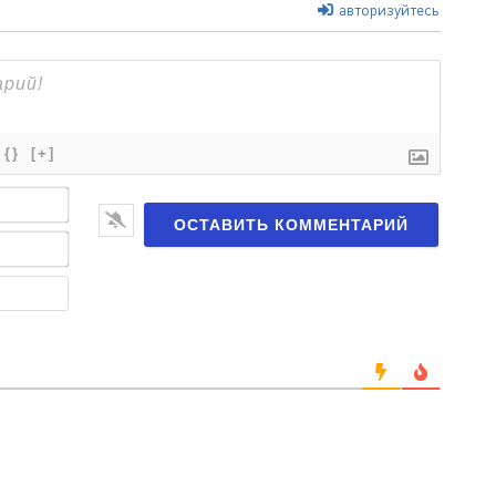
авторизуйтесь
{}
[+]
Имя*
Email*
Веб-
сайт