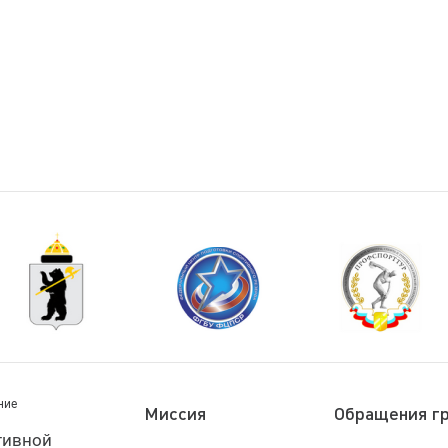
ние
Миссия
Обращения г
тивной