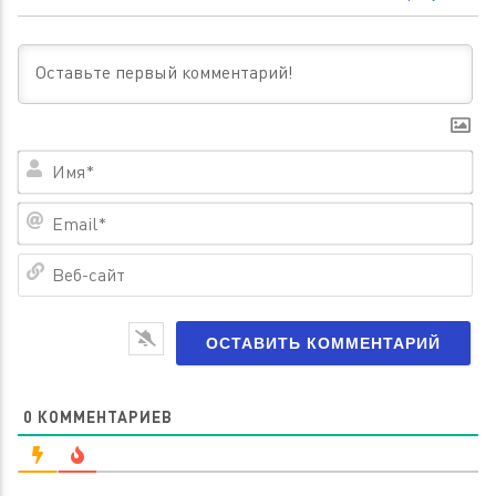
Им
Em
Ве
са
0
КОММЕНТАРИЕВ