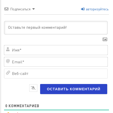
Подписаться
авторизуйтесь
Им
Em
Ве
са
0
КОММЕНТАРИЕВ