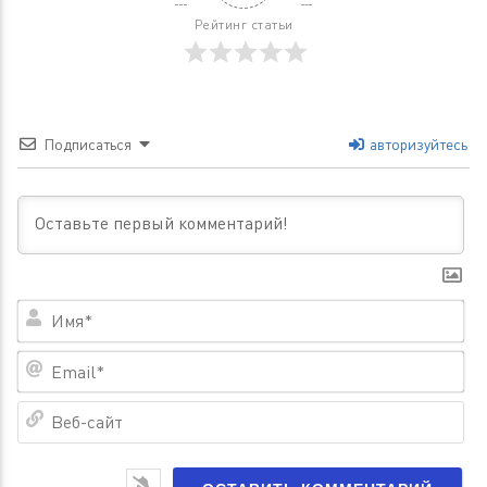
Рейтинг статьи
Подписаться
авторизуйтесь
Им
Em
Ве
са