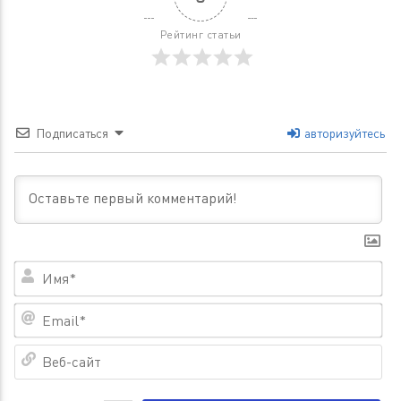
Рейтинг статьи
Подписаться
авторизуйтесь
Им
Em
Ве
са