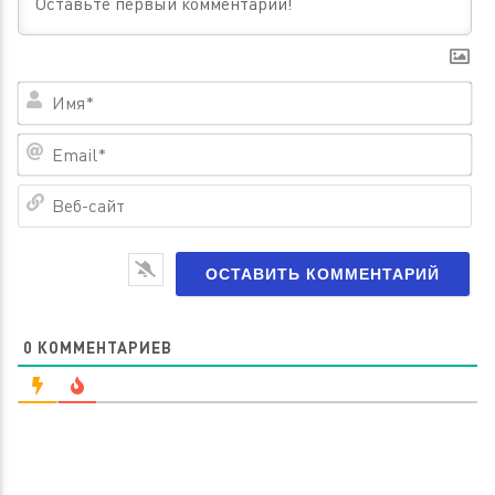
Им
Em
Ве
са
0
КОММЕНТАРИЕВ