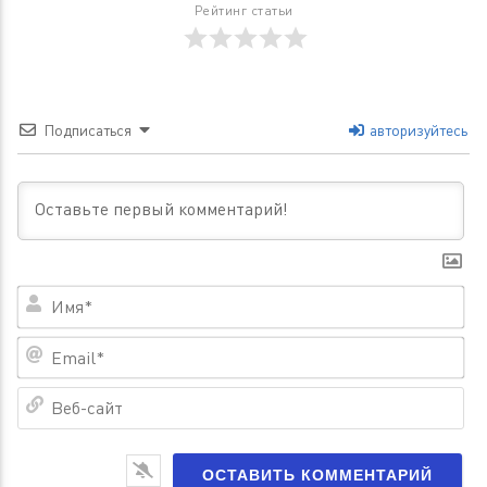
Рейтинг статьи
Подписаться
авторизуйтесь
Им
Em
Ве
са