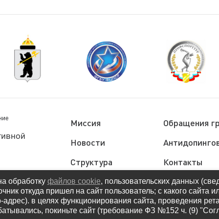
ние
Миссия
Обращения г
тивной
Новости
Антидопингов
Структура
Контакты
Документы
Политика
на обработку
файлов cookie
, пользовательских данных (све
очник откуда пришел на сайт пользователь; с какого сайта и
конфиденциа
ip-адрес). в целях функционирования сайта, проведения рет
атывались, покиньте сайт (требование ФЗ №152 ч. (9) "Со