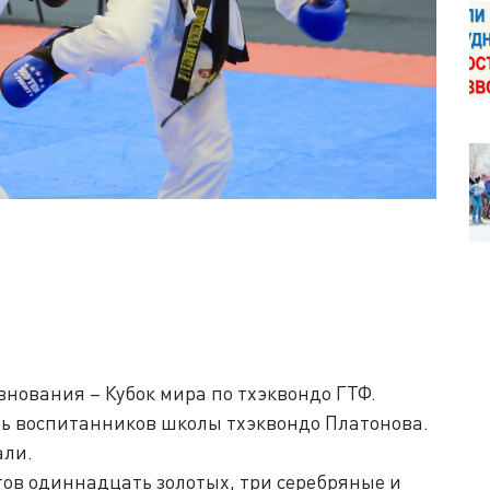
нования – Кубок мира по тхэквондо ГТФ.
ть воспитанников школы тхэквондо Платонова.
али.
стов одиннадцать золотых, три серебряные и