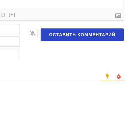
{}
[+]
Имя*
Email*
Веб-
сайт