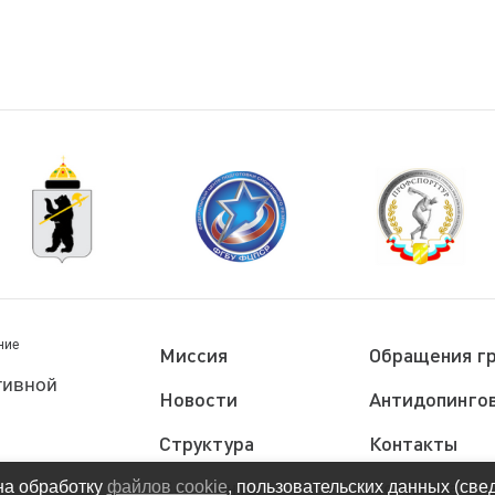
ние
Миссия
Обращения г
тивной
Новости
Антидопингов
Структура
Контакты
Документы
Политика
на обработку
файлов cookie
, пользовательских данных (све