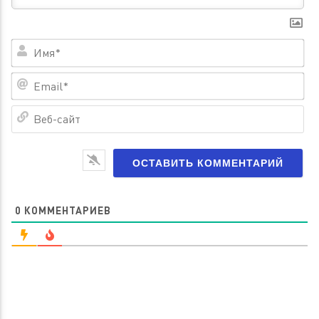
Им
Em
Ве
са
0
КОММЕНТАРИЕВ