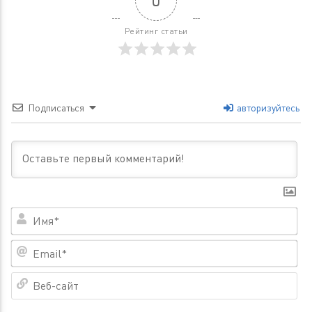
0
Рейтинг статьи
Подписаться
авторизуйтесь
Им
Em
Ве
са