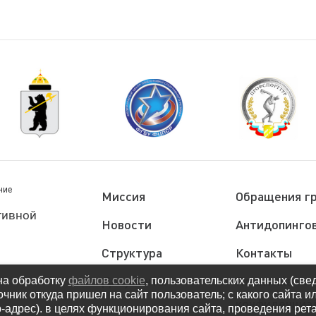
ние
Миссия
Обращения г
тивной
Новости
Антидопингов
Структура
Контакты
Документы
Политика
на обработку
файлов cookie
, пользовательских данных (све
очник откуда пришел на сайт пользователь; с какого сайта и
конфиденциа
ip-адрес). в целях функционирования сайта, проведения рет