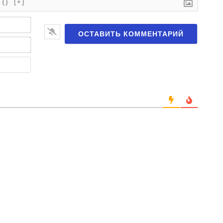
{}
[+]
Имя*
Email*
Веб-
сайт