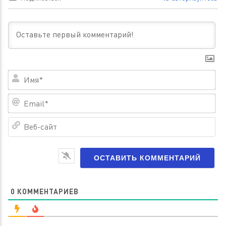
Им
Em
Ве
са
0
КОММЕНТАРИЕВ