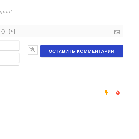
{}
[+]
Имя*
Email*
Веб-
сайт