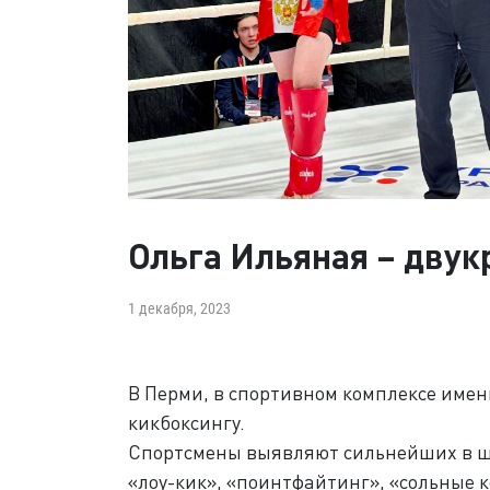
Ольга Ильяная – двук
1 декабря, 2023
В Перми, в спортивном комплексе имен
кикбоксингу.
Спортсмены выявляют сильнейших в ше
«лоу-кик», «поинтфайтинг», «сольные 