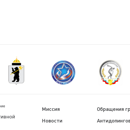
ние
Миссия
Обращения г
тивной
Новости
Антидопингов