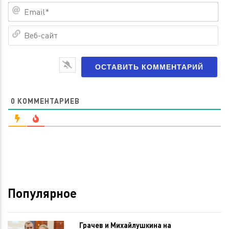
Em
Ве
са
0
КОММЕНТАРИЕВ
Популярное
Грачев и Михайлушкина на